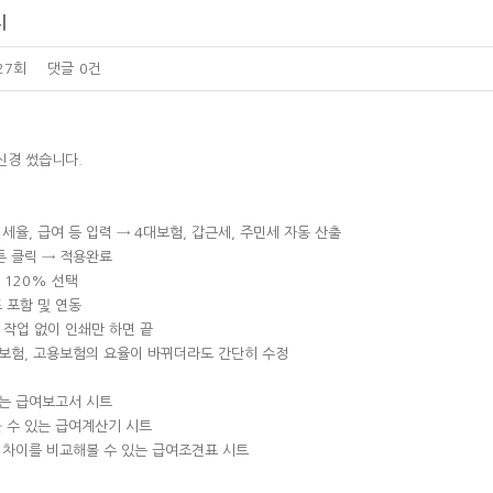
시
27회
댓글
0건
 신경 썼습니다.
세율, 급여 등 입력 → 4대보험, 갑근세, 주민세 자동 산출
 클릭 → 적용완료
 120% 선택
 포함 및 연동
 작업 없이 인쇄만 하면 끝
보험, 고용보험의 요율이 바뀌더라도 간단히 수정
는 급여보고서 시트
 수 있는 급여계산기 시트
차이를 비교해볼 수 있는 급여조견표 시트