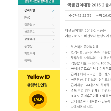
엑셀 급여대장 2016-2 출
공지사항
16-07-12 22:58
조회
26,6
FAQ
질문답변
엑셀 급여대장 2016-2 상품은
상품문의
기존 2016-1 버전보다 완성도에
상품후기
동영상
ㆍ 일반적인 급여작업용
ㆍ 인적사항, 공제가족수, 적용할 
제안하기
ㆍ 두루누리 사회보험 → 선택버튼
행연팁
ㆍ 적용할 세율 → 80%,100%,
ㆍ 국세청 근로소득세 간이세액표
ㆍ 급여명세서 디자인 5종 - 별도
ㆍ 국민연금, 건강보험, 장기요양
ㆍ 급여대장 - A4용지에 최적화
ㆍ 별도 작업 없이 인쇄만 하면되
ㆍ 임의로 공제후급여를 산출해볼
ㆍ 금액대별로 4대보험과 갑근세 
ㆍ 사용설명서 시트